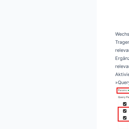
Wechse
Tragen
releva
Ergänz
releva
Aktivi
»Quer