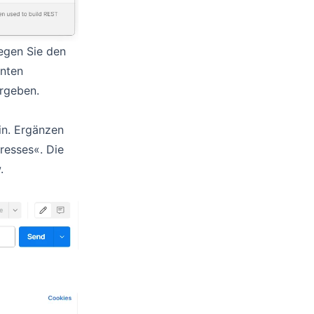
egen Sie den
anten
ergeben.
in. Ergänzen
resses«. Die
.