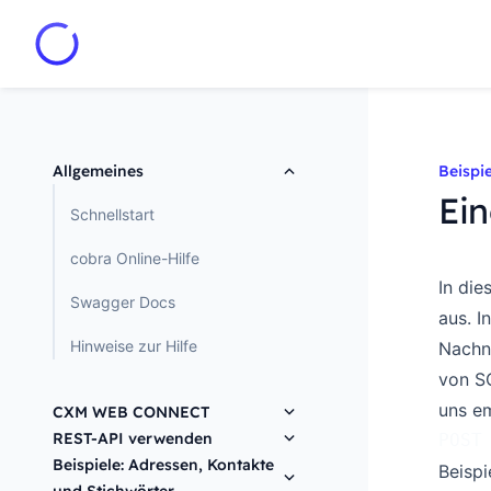
Allgemeines
Beispi
Ein
Schnellstart
cobra Online-Hilfe
In die
Swagger Docs
aus. I
Hinweise zur Hilfe
Nachn
von SQ
uns e
CXM WEB CONNECT
REST-API verwenden
POST
Installation
Beispiele: Adressen, Kontakte
Beispi
Endpunkte anlegen