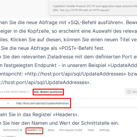
nen Sie die neue Abfrage mit »SQL-Befehl ausführen«. Bew
iger in die Kopfzeile, so erscheint eine Auswahl des relev
iles. Klicken Sie auf diesen, können Sie einen neuen Titel v
Sie die neue Abfrage als »POST«-Befehl fest.
 Sie den relevanten Zieladresse mit dem definierten Port e
n festgelegten Endpunkt - in unserem Beispiel »UpdateAdd
ntspricht: »http://host:port/api/sql/UpdateAddresses« bzw
://host:port/api/sql/UpdateAddresses«.
ln Sie in das Register »Headers«.
 Sie hier den Namen und Wert der Schnittstelle ein.