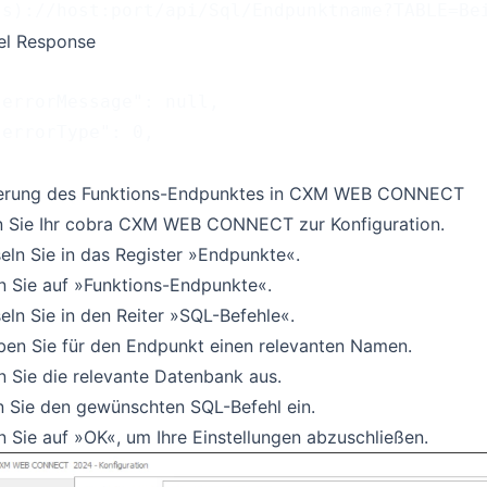
(s)://host:port/api/Sql/Endpunktname?TABLE=Be
el Response
"errorMessage": null,
"errorType": 0,
ierung des Funktions-Endpunktes in CXM WEB CONNECT
n Sie Ihr cobra CXM WEB CONNECT zur Konfiguration.
ln Sie in das Register »Endpunkte«.
n Sie auf »Funktions-Endpunkte«.
ln Sie in den Reiter »SQL-Befehle«.
ben Sie für den Endpunkt einen relevanten Namen.
 Sie die relevante Datenbank aus.
n Sie den gewünschten SQL-Befehl ein.
n Sie auf »OK«, um Ihre Einstellungen abzuschließen.