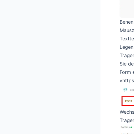
Benen
Mausze
Textte
Legen 
Tragen
Sie de
Form e
»https
Wechse
Tragen