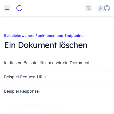
Theme
Dokumentati
Beispiele: weitere Funktionen und Endpunkte
Ein Dokument löschen
In diesem Beispiel löschen wir ein Dokument.
DELETE /api/Adressen/{id}/Documents/{docume
Beispiel Request URL:
http(s)://host:port/api/Adressen/{id}/Docum
Beispiel Response:
{
  "errorMessage": "null",
  "errorType": 0